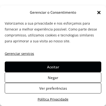
Gerenciar o Consentimento
Deixe um comentário
O seu endereço de e-mail não será publicado.
Campos
Valorizamos a sua privacidade e nos esforçamos para
obrigatórios são marcados com
*
fornecer a melhor experiência possível. Como parte desse
compromisso, utilizamos cookies e tecnologias similares
para aprimorar a sua visita ao nosso site.
Comentário
*
Gerenciar serviços
Aceitar
Negar
Ver preferências
Política Privacidade