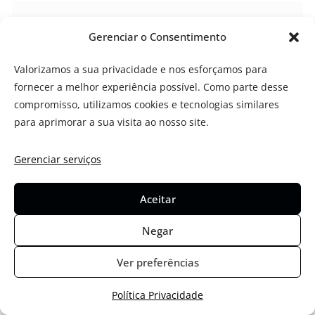
Gerenciar o Consentimento
E-mail
*
Valorizamos a sua privacidade e nos esforçamos para
fornecer a melhor experiência possível. Como parte desse
compromisso, utilizamos cookies e tecnologias similares
Site
para aprimorar a sua visita ao nosso site.
Gerenciar serviços
Aceitar
Salvar meus dados neste navegador para a próxima
Negar
vez que eu comentar.
Ver preferências
Política Privacidade
Jornada Tech Recomenda